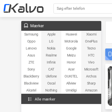
Søg efter telefon
Mærker
Samsung
Apple
Huawei
Xiaomi
Oppo
LG
Motorola
OnePlus
Lenovo
Nokia
Google
Tecno
Asus
Realme
Meizu
HTC
ZTE
Infinix
Honor
Vivo
Sony
CAT
Acer
Microsoft
BlackBerry
Ulefone
OUKITEL
Archos
Blackview
Oscal
Allview
Sharp
Alcatel
Nothing
Umidigi
Amazon
Alle mærker