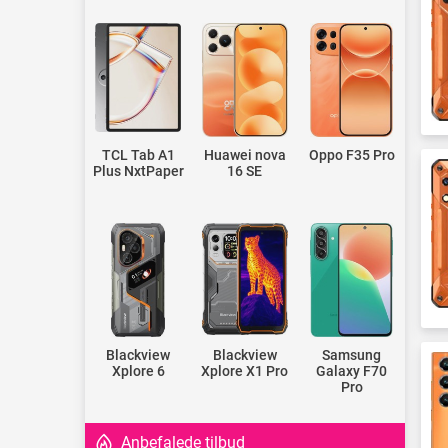
TCL Tab A1
Huawei nova
Oppo F35 Pro
Plus NxtPaper
16 SE
Blackview
Blackview
Samsung
Xplore 6
Xplore X1 Pro
Galaxy F70
Pro
Anbefalede tilbud