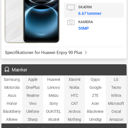
SKÆRM
6.67 tommer
KAMERA
50MP
Specifikationer for Huawei Enjoy 90 Plus
Mærker
Samsung
Apple
Huawei
Xiaomi
Oppo
LG
Motorola
OnePlus
Lenovo
Nokia
Google
Tecno
Asus
Realme
Meizu
HTC
ZTE
Infinix
Honor
Vivo
Sony
CAT
Acer
Microsoft
BlackBerry
Ulefone
OUKITEL
Archos
Blackview
Oscal
Allview
Sharp
Alcatel
Nothing
Umidigi
Amazon