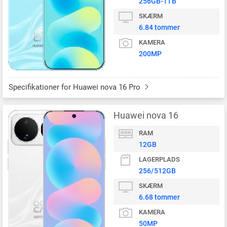
256GB-1TB
SKÆRM
6.84 tommer
KAMERA
200MP
Specifikationer for Huawei nova 16 Pro
Huawei nova 16
RAM
12GB
LAGERPLADS
256/512GB
SKÆRM
6.68 tommer
KAMERA
50MP