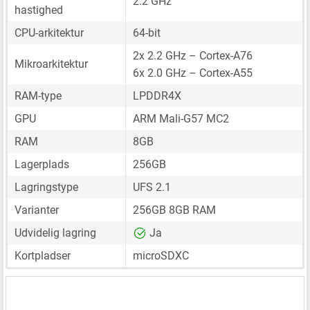
2.2 GHz
hastighed
CPU-arkitektur
64-bit
2x 2.2 GHz – Cortex-A76
Mikroarkitektur
6x 2.0 GHz – Cortex-A55
RAM-type
LPDDR4X
GPU
ARM Mali-G57 MC2
RAM
8GB
Lagerplads
256GB
Lagringstype
UFS 2.1
Varianter
256GB 8GB RAM
Udvidelig lagring
Ja
Kortpladser
microSDXC