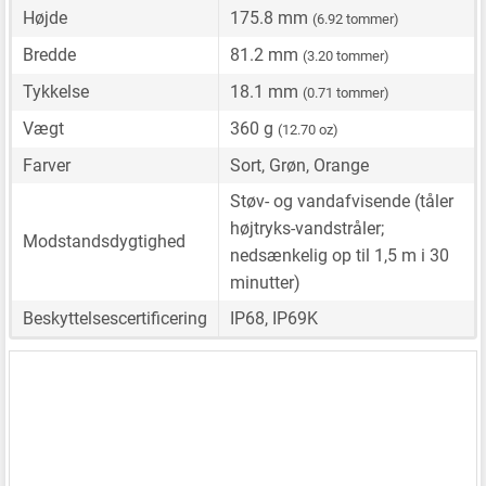
Højde
175.8 mm
(6.92 tommer)
Bredde
81.2 mm
(3.20 tommer)
Tykkelse
18.1 mm
(0.71 tommer)
Vægt
360 g
(12.70 oz)
Farver
Sort, Grøn, Orange
Støv- og vandafvisende (tåler
højtryks-vandstråler;
Modstandsdygtighed
nedsænkelig op til 1,5 m i 30
minutter)
Beskyttelsescertificering
IP68, IP69K