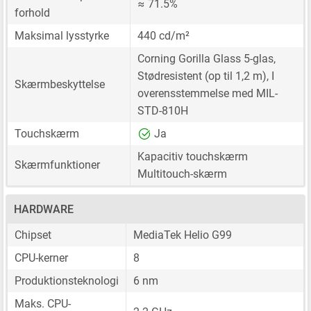
≈ 71.5%
forhold
Maksimal lysstyrke
440 cd/m²
Corning Gorilla Glass 5-glas,
Stødresistent (op til 1,2 m), I
Skærmbeskyttelse
overensstemmelse med MIL-
STD-810H
Touchskærm
Ja
Kapacitiv touchskærm
Skærmfunktioner
Multitouch-skærm
HARDWARE
Chipset
MediaTek Helio G99
CPU-kerner
8
Produktionsteknologi
6 nm
Maks. CPU-