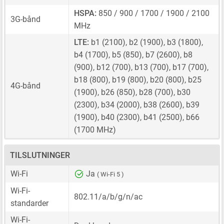
HSPA:
850 / 900 / 1700 / 1900 / 2100
3G-bånd
MHz
LTE:
b1 (2100), b2 (1900), b3 (1800),
b4 (1700), b5 (850), b7 (2600), b8
(900), b12 (700), b13 (700), b17 (700),
b18 (800), b19 (800), b20 (800), b25
4G-bånd
(1900), b26 (850), b28 (700), b30
(2300), b34 (2000), b38 (2600), b39
(1900), b40 (2300), b41 (2500), b66
(1700 MHz)
TILSLUTNINGER
Wi-Fi
Ja
( Wi-Fi 5 )
Wi-Fi-
802.11/a/b/g/n/ac
standarder
Wi-Fi-