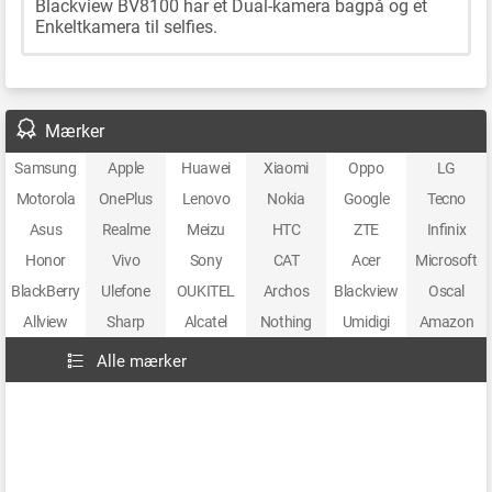
Blackview BV8100 har et Dual-kamera bagpå og et
Enkeltkamera til selfies.
Mærker
Samsung
Apple
Huawei
Xiaomi
Oppo
LG
Motorola
OnePlus
Lenovo
Nokia
Google
Tecno
Asus
Realme
Meizu
HTC
ZTE
Infinix
Honor
Vivo
Sony
CAT
Acer
Microsoft
BlackBerry
Ulefone
OUKITEL
Archos
Blackview
Oscal
Allview
Sharp
Alcatel
Nothing
Umidigi
Amazon
Alle mærker