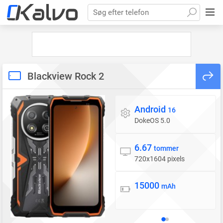
Søg efter telefon
Blackview Rock 2
Android
Styresystem
16
DokeOS 5.0
6.67
Skærm
tommer
720x1604 pixels
15000
Batteri
mAh