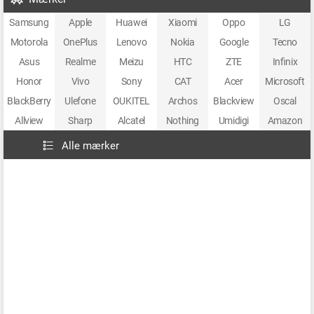
Samsung
Apple
Huawei
Xiaomi
Oppo
LG
Motorola
OnePlus
Lenovo
Nokia
Google
Tecno
Asus
Realme
Meizu
HTC
ZTE
Infinix
Honor
Vivo
Sony
CAT
Acer
Microsoft
BlackBerry
Ulefone
OUKITEL
Archos
Blackview
Oscal
Allview
Sharp
Alcatel
Nothing
Umidigi
Amazon
Alle mærker