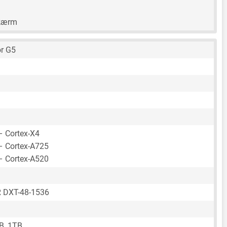
skærm
r G5
– Cortex-X4
– Cortex-A725
– Cortex-A520
 DXT-48-1536
B, 1TB