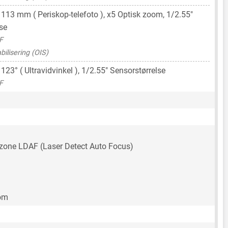
,
113 mm
( Periskop-telefoto ), x5 Optisk zoom,
1/2.55"
se
F
bilisering (OIS)
 123° ( Ultravidvinkel ),
1/2.55"
Sensorstørrelse
F
-zone LDAF (Laser Detect Auto Focus)
oom