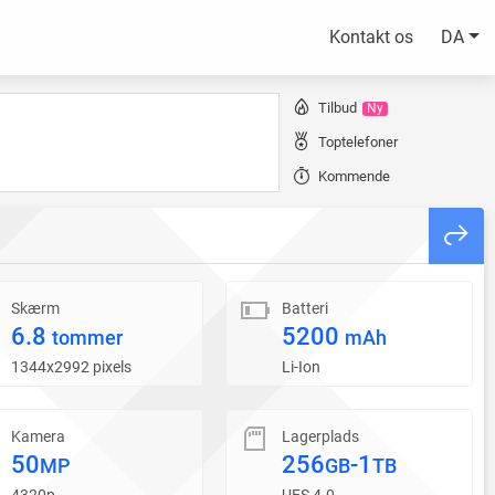
Kontakt os
DA
Tilbud
Ny
Toptelefoner
Kommende
Skærm
Batteri
6.8
5200
tommer
mAh
1344x2992 pixels
Li-Ion
Kamera
Lagerplads
50
256
-1
MP
GB
TB
4320p
UFS 4.0