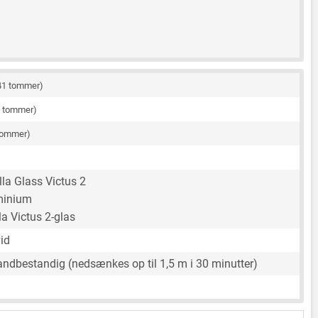
41 tommer)
2 tommer)
tommer)
lla Glass Victus 2
minium
la Victus 2-glas
vid
ndbestandig (nedsænkes op til 1,5 m i 30 minutter)