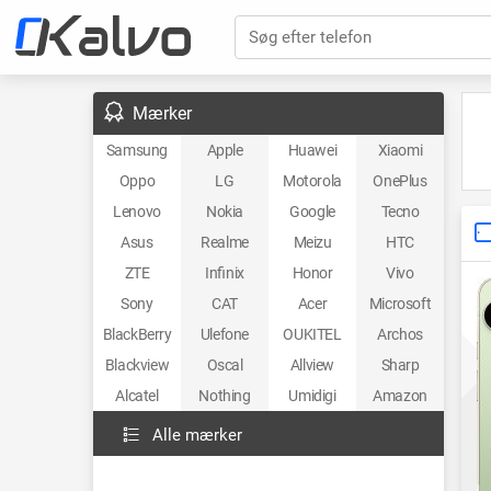
Søg efter telefon
Mærker
Samsung
Apple
Huawei
Xiaomi
Oppo
LG
Motorola
OnePlus
Lenovo
Nokia
Google
Tecno
Asus
Realme
Meizu
HTC
ZTE
Infinix
Honor
Vivo
Sony
CAT
Acer
Microsoft
BlackBerry
Ulefone
OUKITEL
Archos
Blackview
Oscal
Allview
Sharp
Alcatel
Nothing
Umidigi
Amazon
Alle mærker