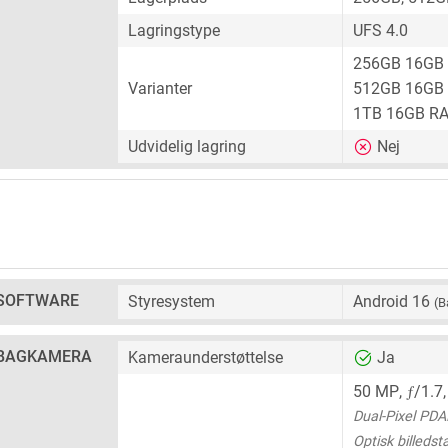
Lagringstype
UFS 4.0
256GB 16GB
Varianter
512GB 16GB
1TB 16GB R
Udvidelig lagring
Nej
SOFTWARE
Styresystem
Android 16
(B
BAGKAMERA
Kameraunderstøttelse
Ja
ƒ
50 MP
,
/1.7
Dual-Pixel PDA
Optisk billedsta