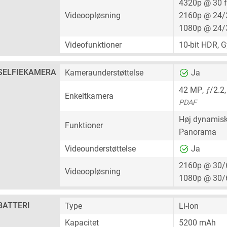
4320p @ 30 
Videoopløsning
2160p @ 24/
1080p @ 24/
Videofunktioner
10-bit HDR, Gy
SELFIEKAMERA
Kameraunderstøttelse
Ja
ƒ
42 MP
,
/2.2
Enkeltkamera
PDAF
Høj dynamisk
Funktioner
Panorama
Videounderstøttelse
Ja
2160p @ 30/
Videoopløsning
1080p @ 30/
BATTERI
Type
Li-Ion
Kapacitet
5200 mAh