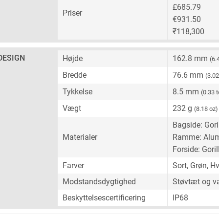
£685.79
Priser
€931.50
₹118,300
DESIGN
Højde
162.8 mm
(6.
Bredde
76.6 mm
(3.0
Tykkelse
8.5 mm
(0.33 
Vægt
232 g
(8.18 oz)
Bagside: Gori
Materialer
Ramme: Alu
Forside: Goril
Farver
Sort, Grøn, H
Modstandsdygtighed
Støvtæt og va
Beskyttelsescertificering
IP68