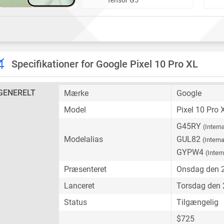
Specifikationer for Google Pixel 10 Pro XL
GENERELT
Mærke
Google
Model
Pixel 10 Pro 
G45RY
(Intern
Modelalias
GUL82
(Interna
GYPW4
(Inter
Præsenteret
Onsdag den 2
Lanceret
Torsdag den 
Status
Tilgængelig
$725