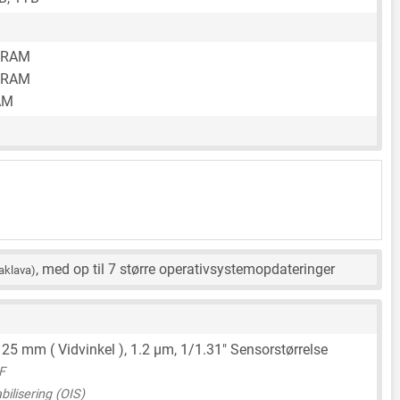
 RAM
 RAM
AM
, med op til 7 større operativsystemopdateringer
aklava)
,
25 mm
( Vidvinkel ),
1.2 μm
,
1/1.31"
Sensorstørrelse
F
bilisering (OIS)