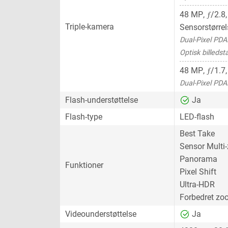
ƒ
48 MP
,
/2.8
Triple-kamera
Sensorstørrel
Dual-Pixel PDA
Optisk billedsta
ƒ
48 MP
,
/1.7,
Dual-Pixel PDA
Flash-understøttelse
Ja
Flash-type
LED-flash
Best Take
Sensor Multi
Panorama
Funktioner
Pixel Shift
Ultra-HDR
Forbedret z
Videounderstøttelse
Ja