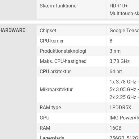
Skærmfunktioner
HDR10+
Multitouch-
HARDWARE
Chipset
Google Tenso
CPU-kerner
8
Produktionsteknologi
3 nm
Maks. CPU-hastighed
3.78 GHz
CPU-arkitektur
64-bit
1x 3.78 GHz 
Mikroarkitektur
5x 3.05 GHz 
2x 2.25 GHz 
RAM-type
LPDDR5X
GPU
IMG PowerVR
RAM
16GB
Lagerplads
256GB, 512G