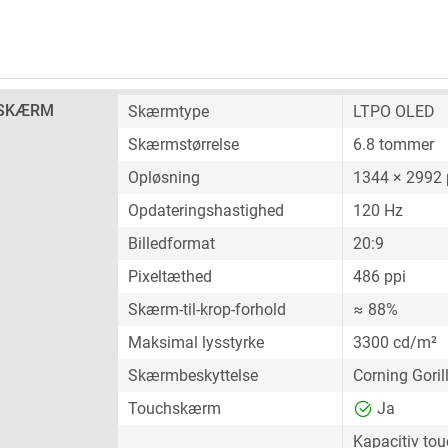
SKÆRM
Skærmtype
LTPO OLED
Skærmstørrelse
6.8 tommer
Opløsning
1344 × 2992 
Opdateringshastighed
120 Hz
Billedformat
20:9
Pixeltæthed
486 ppi
Skærm-til-krop-forhold
≈ 88%
Maksimal lysstyrke
3300 cd/m²
Skærmbeskyttelse
Corning Goril
Touchskærm
Ja
Kapacitiv t