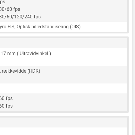
fps
30/60 fps
30/60/120/240 fps
ro-EIS, Optisk billedstabilisering (OIS)
,
17 mm
( Ultravidvinkel )
 rækkevidde (HDR)
60 fps
60 fps