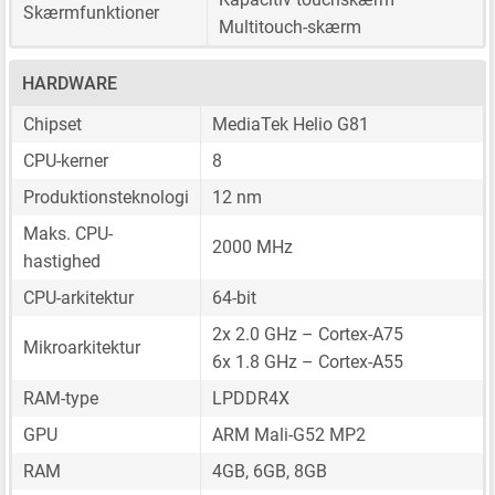
Skærmfunktioner
Multitouch-skærm
HARDWARE
Chipset
MediaTek Helio G81
CPU-kerner
8
Produktionsteknologi
12 nm
Maks. CPU-
2000 MHz
hastighed
CPU-arkitektur
64-bit
2x 2.0 GHz – Cortex-A75
Mikroarkitektur
6x 1.8 GHz – Cortex-A55
RAM-type
LPDDR4X
GPU
ARM Mali-G52 MP2
RAM
4GB, 6GB, 8GB