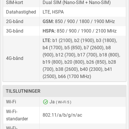
SIM-kort
Dual SIM
(Nano-SIM + Nano-SIM)
Datahastighed
LTE, HSPA
2G-bånd
GSM:
850 / 900 / 1800 / 1900 MHz
3G-bånd
HSPA:
850 / 900 / 1900 / 2100 MHz
LTE:
b1 (2100), b2 (1900), b3 (1800),
b4 (1700), b5 (850), b7 (2600), b8
(900), b12 (700), b17 (700), b18 (800),
4G-bånd
b19 (800), b20 (800), b26 (850), b28
(700), b38 (2600), b40 (2300), b41
(2500), b66 (1700 MHz)
TILSLUTNINGER
Wi-Fi
Ja
( Wi-Fi 5 )
Wi-Fi-
802.11/a/b/g/n/ac
standarder
Wi-Fi-