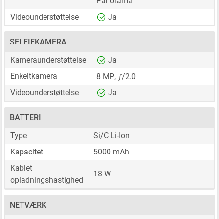
Panorama
Videounderstøttelse
Ja
SELFIEKAMERA
Kameraunderstøttelse
Ja
ƒ
Enkeltkamera
8 MP
,
/2.0
Videounderstøttelse
Ja
BATTERI
Type
Si/C Li-Ion
Kapacitet
5000 mAh
Kablet
18 W
opladningshastighed
NETVÆRK