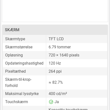
SKÆRM
Skærmtype
TFT LCD
Skærmstørrelse
6.79 tommer
Opløsning
720 × 1640 pixels
Opdateringshastighed
120 Hz
Pixeltæthed
264 ppi
Skærm-til-krop-
≈ 82.7%
forhold
Maksimal lysstyrke
400 cd/m²
Touchskærm
Ja
Kapacitiv touchskærm