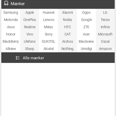
Mærker
Samsung
Apple
Huawei
Xiaomi
Oppo
LG
Motorola
OnePlus
Lenovo
Nokia
Google
Tecno
Asus
Realme
Meizu
HTC
ZTE
Infinix
Honor
Vivo
Sony
CAT
Acer
Microsoft
BlackBerry
Ulefone
OUKITEL
Archos
Blackview
Oscal
Allview
Sharp
Alcatel
Nothing
Umidigi
Amazon
Alle mærker