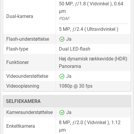
ƒ
50 MP
,
/1.8 ( Vidvinkel ),
0.64
μm
Dual-kamera
PDAF
ƒ
5 MP
,
/2.4 ( Ultravidvinkel )
Flash-understøttelse
Ja
Flash-type
Dual LED-flash
Høj dynamisk rækkevidde (HDR)
Funktioner
Panorama
Videounderstøttelse
Ja
Videoopløsning
1080p @ 30 fps
SELFIEKAMERA
Kameraunderstøttelse
Ja
ƒ
8 MP
,
/2.0 ( Vidvinkel ),
1.12
Enkeltkamera
μm