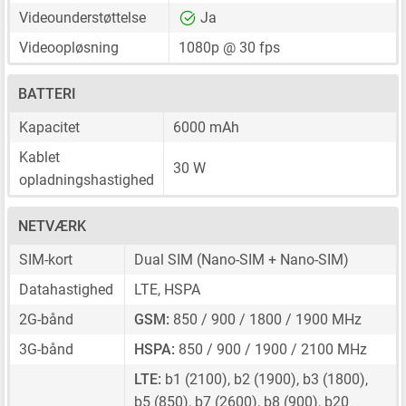
Videounderstøttelse
Ja
Videoopløsning
1080p @ 30 fps
BATTERI
Kapacitet
6000 mAh
Kablet
30 W
opladningshastighed
NETVÆRK
SIM-kort
Dual SIM
(Nano-SIM + Nano-SIM)
Datahastighed
LTE, HSPA
2G-bånd
GSM:
850 / 900 / 1800 / 1900 MHz
3G-bånd
HSPA:
850 / 900 / 1900 / 2100 MHz
LTE:
b1 (2100), b2 (1900), b3 (1800),
b5 (850), b7 (2600), b8 (900), b20