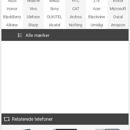
Asus
Realme
Meizu
HTC
ZTE
Infinix
Honor
Vivo
Sony
CAT
Acer
Microsoft
BlackBerry
Ulefone
OUKITEL
Archos
Blackview
Oscal
Allview
Sharp
Alcatel
Nothing
Umidigi
Amazon
Alle mærker
Relaterede telefoner