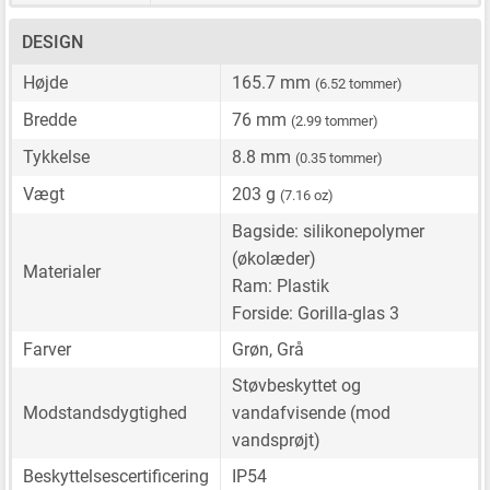
DESIGN
Højde
165.7 mm
(6.52 tommer)
Bredde
76 mm
(2.99 tommer)
Tykkelse
8.8 mm
(0.35 tommer)
Vægt
203 g
(7.16 oz)
Bagside: silikonepolymer
(økolæder)
Materialer
Ram: Plastik
Forside: Gorilla-glas 3
Farver
Grøn, Grå
Støvbeskyttet og
Modstandsdygtighed
vandafvisende (mod
vandsprøjt)
Beskyttelsescertificering
IP54