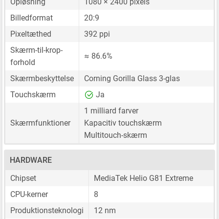
Opløsning
1080 × 2400 pixels
Billedformat
20:9
Pixeltæthed
392 ppi
Skærm-til-krop-
≈ 86.6%
forhold
Skærmbeskyttelse
Corning Gorilla Glass 3-glas
Touchskærm
Ja
1 milliard farver
Skærmfunktioner
Kapacitiv touchskærm
Multitouch-skærm
HARDWARE
Chipset
MediaTek Helio G81 Extreme
CPU-kerner
8
Produktionsteknologi
12 nm