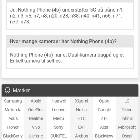
Ja, Nothing Phone (4b) understøtter 5G på bånd n1,
n2, n3, n5, n7, n8, n20, n28, n38, n40, n41, n66, n71,
n77, n78.
Hvor mange kameraer har Nothing Phone (4b)?
Nothing Phone (4b) har et Dual-kamera bagpå og et
Enkeltkamera til selfies.
Mærker
Samsung
Apple
Huawei
Xiaomi
Oppo
LG
Motorola
OnePlus
Lenovo
Nokia
Google
Tecno
Asus
Realme
Meizu
HTC
ZTE
Infinix
Honor
Vivo
Sony
CAT
Acer
Microsoft
BlackBerry
Ulefone
OUKITEL
Archos
Blackview
Oscal