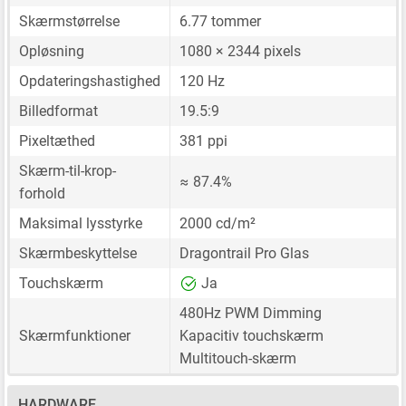
Skærmstørrelse
6.77 tommer
Opløsning
1080 × 2344 pixels
Opdateringshastighed
120 Hz
Billedformat
19.5:9
Pixeltæthed
381 ppi
Skærm-til-krop-
≈ 87.4%
forhold
Maksimal lysstyrke
2000 cd/m²
Skærmbeskyttelse
Dragontrail Pro Glas
Touchskærm
Ja
480Hz PWM Dimming
Skærmfunktioner
Kapacitiv touchskærm
Multitouch-skærm
HARDWARE