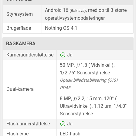
Android 16
, med op til 3 større
(Baklava)
Styresystem
operativsystemopdateringer
Brugerflade
Nothing OS 4.1
BAGKAMERA
Kameraunderstøttelse
Ja
ƒ
50 MP
,
/1.8 ( Vidvinkel ),
1/2.76"
Sensorstørrelse
Optisk billedstabilisering (OIS)
PDAF
Dual-kamera
ƒ
8 MP
,
/2.2,
15 mm
, 120° (
Ultravidvinkel ),
1.12 μm
,
1/4.0"
Sensorstørrelse
Flash-understøttelse
Ja
Flash-type
LED-flash