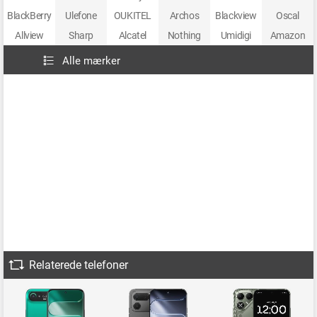
BlackBerry
Ulefone
OUKITEL
Archos
Blackview
Oscal
Allview
Sharp
Alcatel
Nothing
Umidigi
Amazon
Alle mærker
Relaterede telefoner