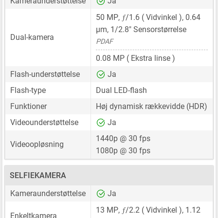
Kameraunderstøttelse
Ja
ƒ
50 MP
,
/1.6 ( Vidvinkel ),
0.64
μm
,
1/2.8"
Sensorstørrelse
Dual-kamera
PDAF
0.08 MP
( Ekstra linse )
Flash-understøttelse
Ja
Flash-type
Dual LED-flash
Funktioner
Høj dynamisk rækkevidde (HDR)
Videounderstøttelse
Ja
1440p @ 30 fps
Videoopløsning
1080p @ 30 fps
SELFIEKAMERA
Kameraunderstøttelse
Ja
ƒ
13 MP
,
/2.2 ( Vidvinkel ),
1.12
Enkeltkamera