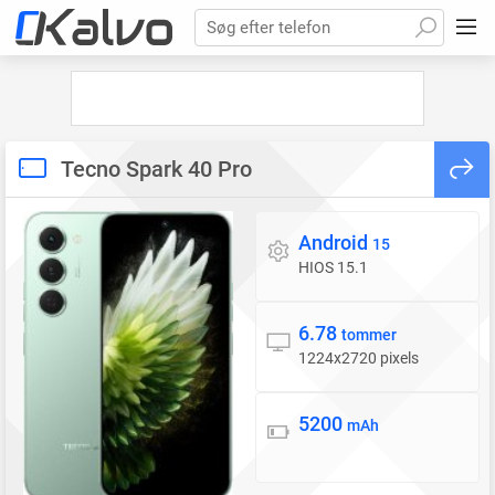
Søg efter telefon
Tecno Spark 40 Pro
Android
Styresystem
15
HIOS 15.1
6.78
Skærm
tommer
1224x2720 pixels
5200
Batteri
mAh