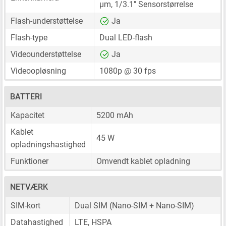
μm
,
1/3.1"
Sensorstørrelse
Flash-understøttelse
Ja
Flash-type
Dual LED-flash
Videounderstøttelse
Ja
Videoopløsning
1080p @ 30 fps
BATTERI
Kapacitet
5200 mAh
Kablet
45 W
opladningshastighed
Funktioner
Omvendt kablet opladning
NETVÆRK
SIM-kort
Dual SIM
(Nano-SIM + Nano-SIM)
Datahastighed
LTE, HSPA