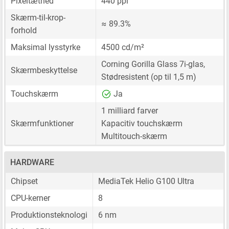
Pixeltæthed
440 ppi
Skærm-til-krop-
≈ 89.3%
forhold
Maksimal lysstyrke
4500 cd/m²
Corning Gorilla Glass 7i-glas,
Skærmbeskyttelse
Stødresistent (op til 1,5 m)
Touchskærm
Ja
1 milliard farver
Skærmfunktioner
Kapacitiv touchskærm
Multitouch-skærm
HARDWARE
Chipset
MediaTek Helio G100 Ultra
CPU-kerner
8
Produktionsteknologi
6 nm