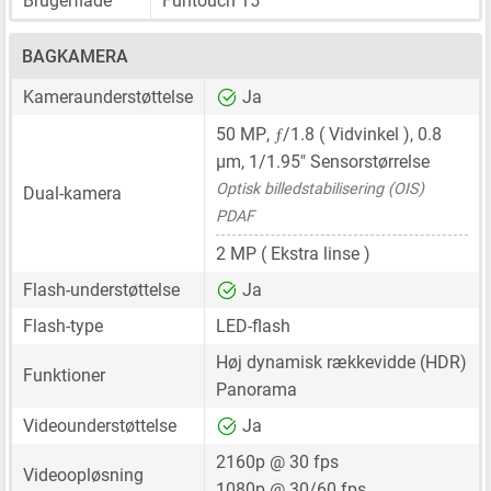
Brugerflade
Funtouch 15
BAGKAMERA
Kameraunderstøttelse
Ja
ƒ
50 MP
,
/1.8 ( Vidvinkel ),
0.8
μm
,
1/1.95"
Sensorstørrelse
Optisk billedstabilisering (OIS)
Dual-kamera
PDAF
2 MP
( Ekstra linse )
Flash-understøttelse
Ja
Flash-type
LED-flash
Høj dynamisk rækkevidde (HDR)
Funktioner
Panorama
Videounderstøttelse
Ja
2160p @ 30 fps
Videoopløsning
1080p @ 30/60 fps