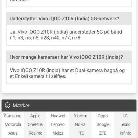
Understøtter Vivo iQOO Z10R (India) 5G-netværk?
Ja, Vivo iQOO Z10R (India) understøtter 5G på bånd
n1, n3, n5, n8, n28, n40, n77, n78.
Hvor mange kameraer har Vivo iQOO Z10R (India)?
Vivo iQOO Z10R (India) har et Dual-kamera bagpå og
et Enkeltkamera til selfies.
Mærker
Samsung
Apple
Huawei
Xiaomi
Oppo
LG
Motorola
OnePlus
Lenovo
Nokia
Google
Tecno
Asus
Realme
Meizu
HTC
ZTE
Infinix