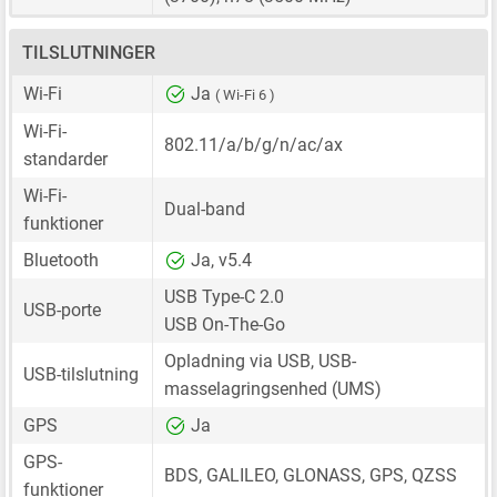
TILSLUTNINGER
Wi-Fi
Ja
( Wi-Fi 6 )
Wi-Fi-
802.11/a/b/g/n/ac/ax
standarder
Wi-Fi-
Dual-band
funktioner
Bluetooth
Ja, v5.4
USB Type-C 2.0
USB-porte
USB On-The-Go
Opladning via USB, USB-
USB-tilslutning
masselagringsenhed (UMS)
GPS
Ja
GPS-
BDS, GALILEO, GLONASS, GPS, QZSS
funktioner