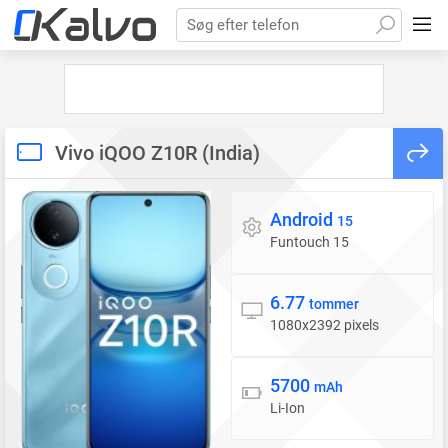
Søg efter telefon
Vivo iQOO Z10R (India)
Android
Styresystem
15
Funtouch 15
6.77
Skærm
tommer
1080x2392 pixels
5700
Batteri
mAh
Li-Ion