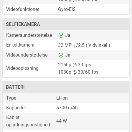
Videofunktioner
Gyro-EIS
SELFIEKAMERA
Kameraunderstøttelse
Ja
ƒ
Enkeltkamera
32 MP
,
/2.5 ( Vidvinkel )
Videounderstøttelse
Ja
2160p @ 30 fps
Videoopløsning
1080p @ 30/60 fps
BATTERI
Type
Li-Ion
Kapacitet
5700 mAh
Kablet
44 W
opladningshastighed