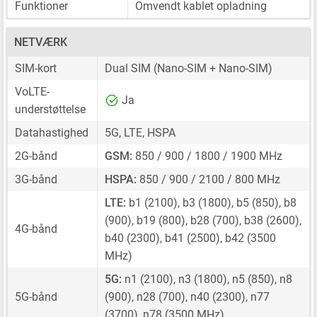
Funktioner
Omvendt kablet opladning
NETVÆRK
SIM-kort
Dual SIM
(Nano-SIM + Nano-SIM)
VoLTE-
Ja
understøttelse
Datahastighed
5G, LTE, HSPA
2G-bånd
GSM:
850 / 900 / 1800 / 1900 MHz
3G-bånd
HSPA:
850 / 900 / 2100 / 800 MHz
LTE:
b1 (2100), b3 (1800), b5 (850), b8
(900), b19 (800), b28 (700), b38 (2600),
4G-bånd
b40 (2300), b41 (2500), b42 (3500
MHz)
5G:
n1 (2100), n3 (1800), n5 (850), n8
5G-bånd
(900), n28 (700), n40 (2300), n77
(3700), n78 (3500 MHz)