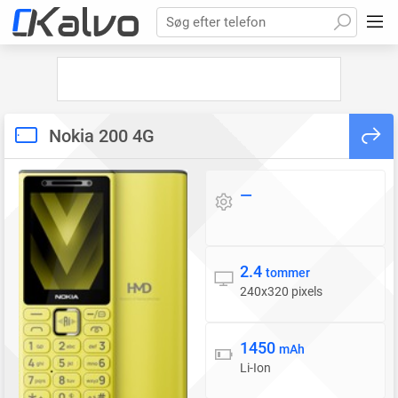
Søg efter telefon
Nokia 200 4G
—
Styresystem
2.4
Skærm
tommer
240x320 pixels
1450
Batteri
mAh
Li-Ion