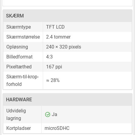
SKÆRM
Skærmtype
TFT LCD
Skærmstørrelse
2.4 tommer
Opløsning
240 × 320 pixels
Billedformat
4:3
Pixeltæthed
167 ppi
Skærm-til-krop-
≈ 28%
forhold
HARDWARE
Udvidelig
Ja
lagring
Kortpladser
microSDHC