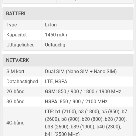
BATTERI
Type
Li-Ion
Kapacitet
1450 mAh
Udtagelighed
Udtagelig
NETVÆRK
SIM-kort
Dual SIM
(Nano-SIM + Nano-SIM)
Datahastighed
LTE, HSPA
2G-bånd
GSM:
850 / 900 / 1800 / 1900 MHz
3G-bånd
HSPA:
850 / 900 / 2100 MHz
LTE:
b1 (2100), b3 (1800), b5 (850), b7
(2600), b8 (900), b20 (800), b28 (700),
4G-bånd
b38 (2600), b39 (1900), b40 (2300),
b41 (2500 MHz)