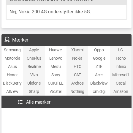
Nej, Nokia 200 4G understøtter ikke 5G.
Mærker
Samsung
Apple
Huawei
Xiaomi
Oppo
LG
Motorola
OnePlus
Lenovo
Nokia
Google
Tecno
Asus
Realme
Meizu
HTC
ZTE
Infinix
Honor
Vivo
Sony
CAT
Acer
Microsoft
BlackBerry
Ulefone
OUKITEL
Archos
Blackview
Oscal
Allview
Sharp
Alcatel
Nothing
Umidigi
Amazon
Alle mærker