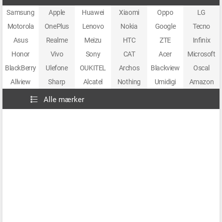
Samsung
Apple
Huawei
Xiaomi
Oppo
LG
Motorola
OnePlus
Lenovo
Nokia
Google
Tecno
Asus
Realme
Meizu
HTC
ZTE
Infinix
Honor
Vivo
Sony
CAT
Acer
Microsoft
BlackBerry
Ulefone
OUKITEL
Archos
Blackview
Oscal
Allview
Sharp
Alcatel
Nothing
Umidigi
Amazon
Alle mærker