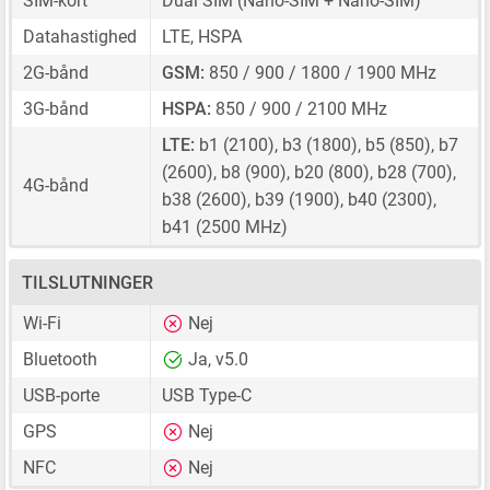
SIM-kort
Dual SIM
(Nano-SIM + Nano-SIM)
Datahastighed
LTE, HSPA
2G-bånd
GSM:
850 / 900 / 1800 / 1900 MHz
3G-bånd
HSPA:
850 / 900 / 2100 MHz
LTE:
b1 (2100), b3 (1800), b5 (850), b7
(2600), b8 (900), b20 (800), b28 (700),
4G-bånd
b38 (2600), b39 (1900), b40 (2300),
b41 (2500 MHz)
TILSLUTNINGER
Wi-Fi
Nej
Bluetooth
Ja, v5.0
USB-porte
USB Type-C
GPS
Nej
NFC
Nej