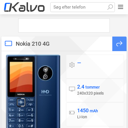
Søg efter telefon
Nokia 210 4G
—
Styresystem
2.4
Skærm
tommer
240x320 pixels
1450
Batteri
mAh
Li-Ion