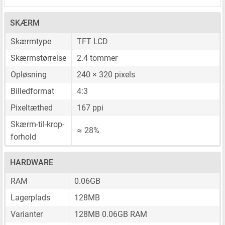
SKÆRM
Skærmtype
TFT LCD
Skærmstørrelse
2.4 tommer
Opløsning
240 × 320 pixels
Billedformat
4:3
Pixeltæthed
167 ppi
Skærm-til-krop-
≈ 28%
forhold
HARDWARE
RAM
0.06GB
Lagerplads
128MB
Varianter
128MB 0.06GB RAM